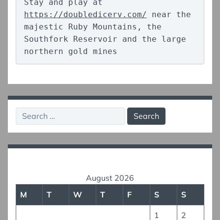
Stay and play at 
https://doubledicerv.com/
 near the 
majestic Ruby Mountains, the 
Southfork Reservoir and the large 
northern gold mines
Search
for:
August 2026
M
T
W
T
F
S
S
1
2