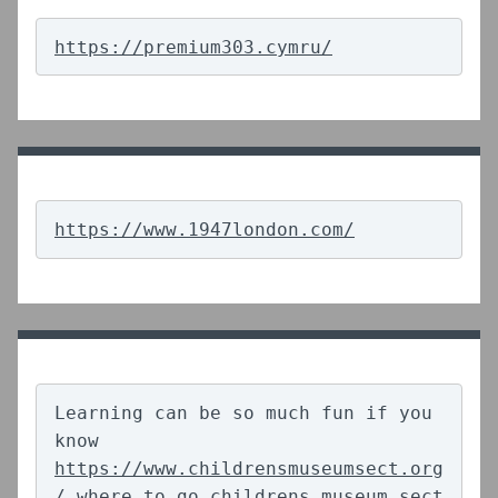
https://premium303.cymru/
https://www.1947london.com/
Learning can be so much fun if you 
know 
https://www.childrensmuseumsect.org
/
 where to go childrens museum sect 