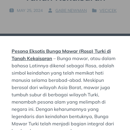
MAY 25, 2024
GABE NEWMAN
VECICEK
P
B
P
O
Y
O
S
:
S
T
T
E
E
D
D
Pesona Eksotis Bunga Mawar (Rosa) Turki di
O
I
N
N
Tanah Kekaisaran
– Bunga mawar, atau dalam
:
:
bahasa Latinnya dikenal sebagai Rosa, adalah
simbol keindahan yang telah memikat hati
manusia selama berabad-abad. Meskipun
berasal dari wilayah Asia Barat, mawar juga
tumbuh subur di berbagai wilayah Turki,
menambah pesona alam yang melimpah di
negara ini. Dengan keharumannya yang
legendaris dan keindahan bentuknya, Bunga
Mawar Turki telah menjadi bagian integral dari