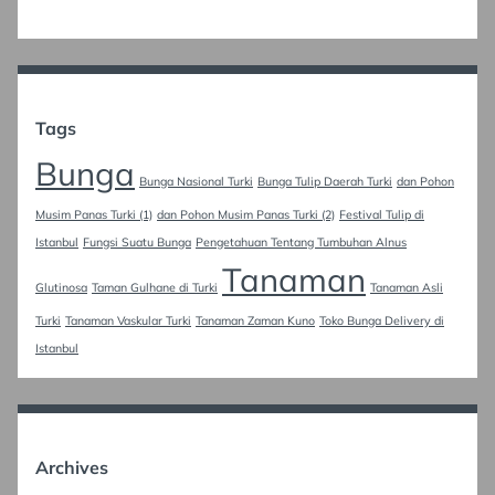
Tags
Bunga
Bunga Nasional Turki
Bunga Tulip Daerah Turki
dan Pohon
Musim Panas Turki (1)
dan Pohon Musim Panas Turki (2)
Festival Tulip di
Istanbul
Fungsi Suatu Bunga
Pengetahuan Tentang Tumbuhan Alnus
Tanaman
Glutinosa
Taman Gulhane di Turki
Tanaman Asli
Turki
Tanaman Vaskular Turki
Tanaman Zaman Kuno
Toko Bunga Delivery di
Istanbul
Archives