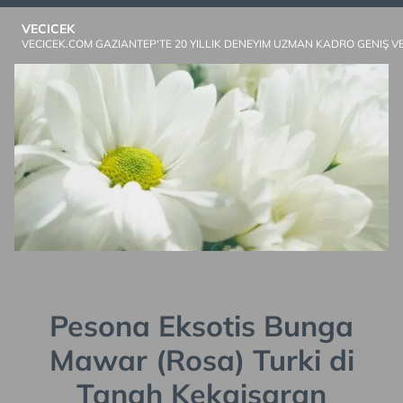
Skip
VECICEK
to
VECICEK.COM GAZIANTEP'TE 20 YILLIK DENEYIM UZMAN KADRO GENIŞ V
content
Pesona Eksotis Bunga
Mawar (Rosa) Turki di
Tanah Kekaisaran