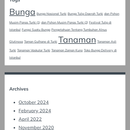
Bunga
Bunga Nasional Turki
Bunga Tulip Daerah Turki
dan Pohon
Musim Panas Turki (1)
dan Pohon Musim Panas Turki (2)
Festival Tulip di
Istanbul
Fungsi Suatu Bunga
Pengetahuan Tentang Tumbuhan Alnus
Tanaman
Glutinosa
Taman Gulhane di Turki
Tanaman Asli
Turki
Tanaman Vaskular Turki
Tanaman Zaman Kuno
Toko Bunga Delivery di
Istanbul
Archives
October 2024
February 2024
April 2022
November 2020