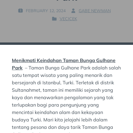
FEBRUARY 12, 2024
GABE NEWMAN
P
B
VECICEK
O
Y
P
S
:
O
T
S
E
T
D
E
O
D
N
Menikmati Keindahan Taman Bunga Gulhane
I
:
N
Park
– Taman Bunga Gulhane Park adalah salah
:
satu tempat wisata yang paling menarik dan
bersejarah di Istanbul, Turki. Terletak di distrik
Sultanahmet, taman ini memiliki sejarah yang
kaya dan menawarkan pengalaman yang tak
terlupakan bagi para pengunjung yang
mencintai keindahan alam dan kekayaan
budaya Turki. Mari kita jelajahi lebih dalam
tentang pesona dan daya tarik Taman Bunga