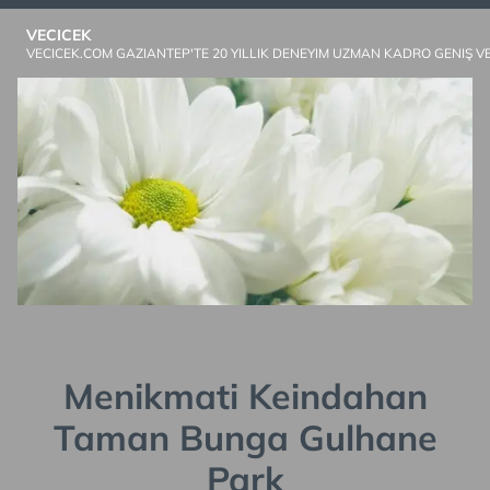
Skip
VECICEK
to
VECICEK.COM GAZIANTEP'TE 20 YILLIK DENEYIM UZMAN KADRO GENIŞ V
content
Menikmati Keindahan
Taman Bunga Gulhane
Park