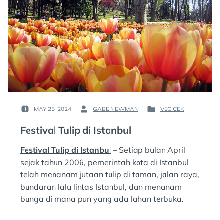
MAY 25, 2024
GABE NEWMAN
VECICEK
POSTED
BY
POSTED
ON
:
IN
Festival Tulip di Istanbul
:
:
Festival Tulip di Istanbul
– Setiap bulan April
sejak tahun 2006, pemerintah kota di Istanbul
telah menanam jutaan tulip di taman, jalan raya,
bundaran lalu lintas Istanbul, dan menanam
bunga di mana pun yang ada lahan terbuka.