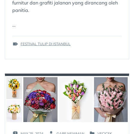
furnitur dan grafiti jalanan yang dirancang oleh
panitia.
…
TAGS
FESTIVAL TULIP DI ISTANBUL
:
MAY 25, 2024
GABE NEWMAN
VECICEK