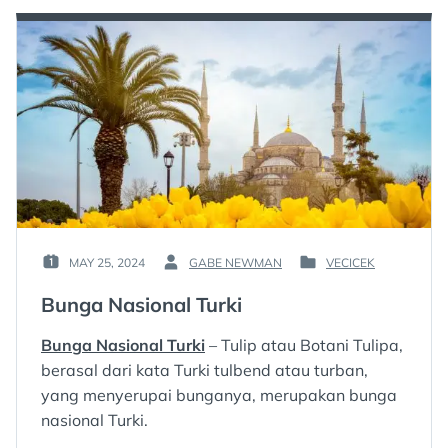
MAY 25, 2024
GABE NEWMAN
VECICEK
POSTED
BY
POSTED
ON
:
IN
Bunga Nasional Turki
:
:
Bunga Nasional Turki
– Tulip atau Botani Tulipa,
berasal dari kata Turki tulbend atau turban,
yang menyerupai bunganya, merupakan bunga
nasional Turki.