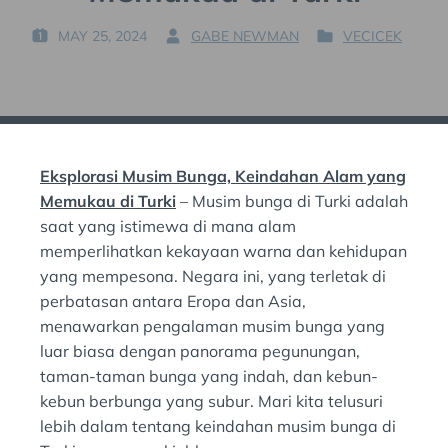
MAY 25, 2024
GABE NEWMAN
VECICEK
P
B
P
O
Y
O
S
:
S
T
T
E
E
D
D
Eksplorasi Musim Bunga, Keindahan Alam yang
O
I
N
N
Memukau di Turki
– Musim bunga di Turki adalah
:
:
saat yang istimewa di mana alam
memperlihatkan kekayaan warna dan kehidupan
yang mempesona. Negara ini, yang terletak di
perbatasan antara Eropa dan Asia,
menawarkan pengalaman musim bunga yang
luar biasa dengan panorama pegunungan,
taman-taman bunga yang indah, dan kebun-
kebun berbunga yang subur. Mari kita telusuri
lebih dalam tentang keindahan musim bunga di