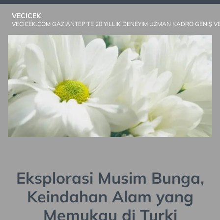
Skip
VECICEK
to
VECICEK.COM GAZIANTEP'TE 20 YILLIK DENEYIM UZMAN KADRO GENIŞ V
content
Eksplorasi Musim Bunga,
Keindahan Alam yang
Memukau di Turki