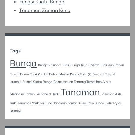
Fungsi Suatu Bunga
Tanaman Zaman Kuno
Tags
Bunga
Bunga Nasional Turki
Bunga Tulip Daerah Turki
dan Pohon
Musim Panas Turki (1)
dan Pohon Musim Panas Turki (2)
Festival Tulip di
Istanbul
Fungsi Suatu Bunga
Pengetahuan Tentang Tumbuhan Alnus
Tanaman
Glutinosa
Taman Gulhane di Turki
Tanaman Asli
Turki
Tanaman Vaskular Turki
Tanaman Zaman Kuno
Toko Bunga Delivery di
Istanbul