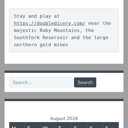
Stay and play at 
https://doubledicerv.com/
 near the 
majestic Ruby Mountains, the 
Southfork Reservoir and the large 
northern gold mines
Search
for:
August 2026
M
T
W
T
F
S
S