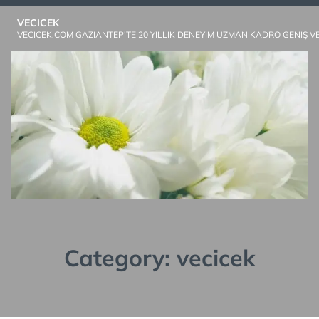
Skip
VECICEK
to
VECICEK.COM GAZIANTEP'TE 20 YILLIK DENEYIM UZMAN KADRO GENIŞ V
content
Category:
vecicek