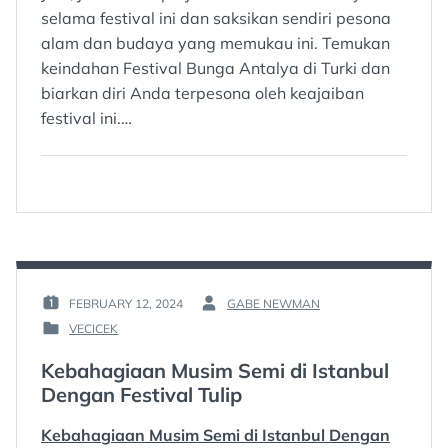
selama festival ini dan saksikan sendiri pesona
alam dan budaya yang memukau ini. Temukan
keindahan Festival Bunga Antalya di Turki dan
biarkan diri Anda terpesona oleh keajaiban
festival ini.…
FEBRUARY 12, 2024
GABE NEWMAN
POSTED
BY
VECICEK
ON
:
POSTED
:
IN
Kebahagiaan Musim Semi di Istanbul
:
Dengan Festival Tulip
Kebahagiaan Musim Semi di Istanbul Dengan