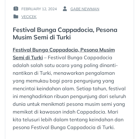
FEBRUARY 12, 2024
GABE NEWMAN
POSTED
BY
VECICEK
ON
:
POSTED
:
IN
Festival Bunga Cappadocia, Pesona
:
Musim Semi di Turki
Festival Bunga Cappadocia, Pesona Musim
Semi di Turki
– Festival Bunga Cappadocia
adalah salah satu acara yang paling dinanti-
nantikan di Turki, menawarkan pengalaman
yang memukau bagi para pengunjung yang
mencintai keindahan alam. Setiap tahun, festival
ini menghadirkan ribuan pengunjung dari seluruh
dunia untuk menikmati pesona musim semi yang
memikat di kawasan indah Cappadocia. Mari
kita telusuri lebih dalam tentang keindahan dan
pesona Festival Bunga Cappadocia di Turki.