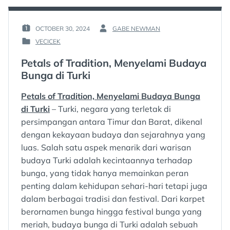
OCTOBER 30, 2024
GABE NEWMAN
POSTED
BY
VECICEK
ON
:
POSTED
:
IN
Petals of Tradition, Menyelami Budaya
:
Bunga di Turki
Petals of Tradition, Menyelami Budaya Bunga
di Turki
– Turki, negara yang terletak di
persimpangan antara Timur dan Barat, dikenal
dengan kekayaan budaya dan sejarahnya yang
luas. Salah satu aspek menarik dari warisan
budaya Turki adalah kecintaannya terhadap
bunga, yang tidak hanya memainkan peran
penting dalam kehidupan sehari-hari tetapi juga
dalam berbagai tradisi dan festival. Dari karpet
berornamen bunga hingga festival bunga yang
meriah, budaya bunga di Turki adalah sebuah