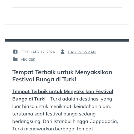
FEBRUARY 12, 2024
GABE NEWMAN
POSTED
BY
VECICEK
ON
:
POSTED
:
IN
Tempat Terbaik untuk Menyaksikan
:
Festival Bunga di Turki
Tempat Terbaik untuk Menyaksikan Festival
Bunga di Turki
– Turki adalah destinasi yang
luar biasa untuk menikmati keindahan alam,
terutama saat festival bunga sedang
berlangsung. Dari Istanbul hingga Cappadocia,
Turki menawarkan berbagai tempat