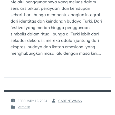
Melalui penggunaannya yang meluas dalam
seni, arsitektur, perayaan, dan kehidupan
sehari-hari, bunga membentuk bagian integral
dari identitas dan keindahan budaya Turki. Dari
festival yang meriah hingga penggunaan
simbolis dalam ritual, bunga di Turki lebih dari
sekadar dekorasi; mereka adalah jantung dari
ekspresi budaya dan ikatan emosional yang
menghubungkan masa lalu dengan masa kini.…
FEBRUARY 12, 2024
GABE NEWMAN
POSTED
BY
VECICEK
ON
:
POSTED
:
IN