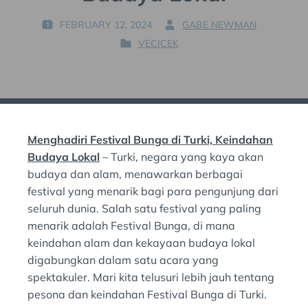
FEBRUARY 12, 2024
GABE NEWMAN
P
B
VECICEK
O
Y
P
S
:
O
T
S
E
T
D
E
O
D
N
Menghadiri Festival Bunga di Turki, Keindahan
I
:
N
Budaya Lokal
– Turki, negara yang kaya akan
:
budaya dan alam, menawarkan berbagai
festival yang menarik bagi para pengunjung dari
seluruh dunia. Salah satu festival yang paling
menarik adalah Festival Bunga, di mana
keindahan alam dan kekayaan budaya lokal
digabungkan dalam satu acara yang
spektakuler. Mari kita telusuri lebih jauh tentang
pesona dan keindahan Festival Bunga di Turki.