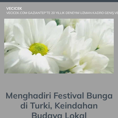
Skip
VECICEK
to
VECICEK.COM GAZIANTEP'TE 20 YILLIK DENEYIM UZMAN KADRO GENIŞ V
content
Menghadiri Festival Bunga
di Turki, Keindahan
Budaya Lokal