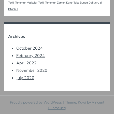
Turki
Tanaman Vaskular Turki
Tanaman Zaman Kuno
Toko Bunga Delivery di
Istanbul
Archives
October 2024
February 2024
April 2022
November 2020
July 2020
Proudly powered by WordPress
|
Theme: Kawi by
Vincent
Dubroeucq
.